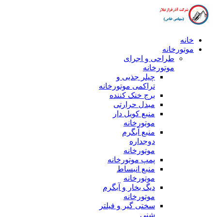
خانه
موتورخانه
طراحی و اجرای
موتورخانه
چیلر جذبی و
تراکمی موتورخانه
برج خنک کننده
مبدل حرارتی
منبع کویل دار
موتورخانه
منبع آبگرم
دوجداره
موتورخانه
پمپ موتورخانه
منبع انبساط
موتورخانه
دیگ بخار و آبگرم
موتورخانه
سختی گیر و فیلتر
شنی